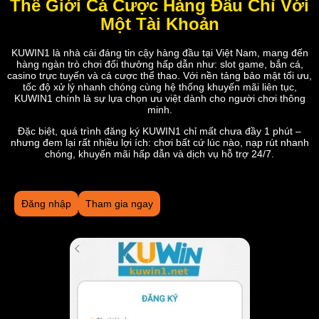
Thế Giới Cá Cược Hàng Đầu Chỉ Với
Một Tài Khoản
KUWIN1 là nhà cái đáng tin cậy hàng đầu tại Việt Nam, mang đến
hàng ngàn trò chơi đổi thưởng hấp dẫn như: slot game, bắn cá,
casino trực tuyến và cá cược thể thao. Với nền tảng bảo mật tối ưu,
tốc độ xử lý nhanh chóng cùng hệ thống khuyến mãi liên tục,
KUWIN1 chính là sự lựa chọn ưu việt dành cho người chơi thông
minh.
Đặc biệt, quá trình đăng ký KUWIN1 chỉ mất chưa đầy 1 phút –
nhưng đem lại rất nhiều lợi ích: chơi bất cứ lúc nào, nạp rút nhanh
chóng, khuyến mãi hấp dẫn và dịch vụ hỗ trợ 24/7.
Đăng nhập
Tham gia ngay