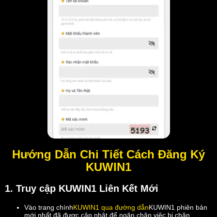
Hướng Dẫn Chi Tiết Cách Đăng Ký
KUWIN1
1. Truy cập KUWIN1 Liên Kết Mới
Vào trang chính
KUWIN1 qua đường dẫn
KUWIN1 phiên bản
mới nhất đã được cập nhật để ngăn chặn việc bị chặn.