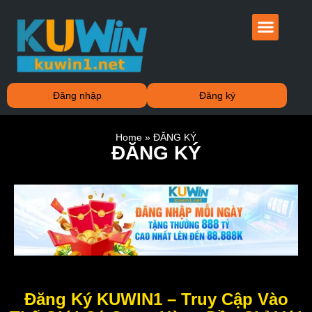
ĐĂNG KÝ
KHUYẾN MÃI
TIN TỨC
Đăng nhập
Đăng ký
Home
»
ĐĂNG KÝ
ĐĂNG KÝ
Đăng Ký KUWIN1 – Truy Cập Vào