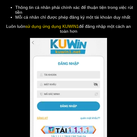
Thông tin cá nhân phải chính xác để thuận tiện trong việc rút
tiền
Mỗi cá nhân chỉ được phép đăng ký một tài khoản duy nhất
Luôn luôn
sử dụng ứng dụng KUWIN1
để đăng nhập một cách an
toàn hơn